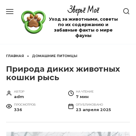
Перейти
Зверьё Моё
к
содержанию
Уход за животными, советы
по их содержанию и
забавные факты о мире
фауны
ГЛАВНАЯ
»
ДОМАШНИЕ ПИТОМЦЫ
Природа диких животных
кошки рысь
АВТОР
НА ЧТЕНИЕ
adm
7 мин
ПРОСМОТРОВ
ОПУБЛИКОВАНО
336
23 апреля 2025